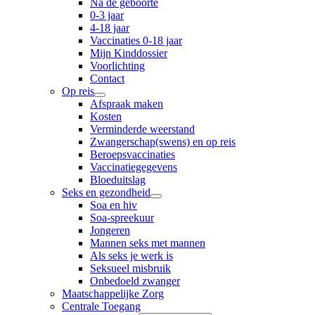
Na de geboorte
0-3 jaar
4-18 jaar
Vaccinaties 0-18 jaar
Mijn Kinddossier
Voorlichting
Contact
Op reis
Afspraak maken
Kosten
Verminderde weerstand
Zwangerschap(swens) en op reis
Beroepsvaccinaties
Vaccinatiegegevens
Bloeduitslag
Seks en gezondheid
Soa en hiv
Soa-spreekuur
Jongeren
Mannen seks met mannen
Als seks je werk is
Seksueel misbruik
Onbedoeld zwanger
Maatschappelijke Zorg
Centrale Toegang