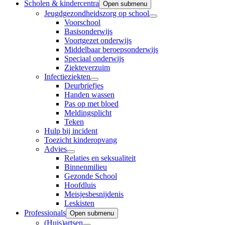
Scholen & kindercentra
Open submenu
Jeugdgezondheidszorg op school
Voorschool
Basisonderwijs
Voortgezet onderwijs
Middelbaar beroepsonderwijs
Speciaal onderwijs
Ziekteverzuim
Infectieziekten
Deurbriefjes
Handen wassen
Pas op met bloed
Meldingsplicht
Teken
Hulp bij incident
Toezicht kinderopvang
Advies
Relaties en seksualiteit
Binnenmilieu
Gezonde School
Hoofdluis
Meisjesbesnijdenis
Leskisten
Professionals
Open submenu
(Huis)artsen