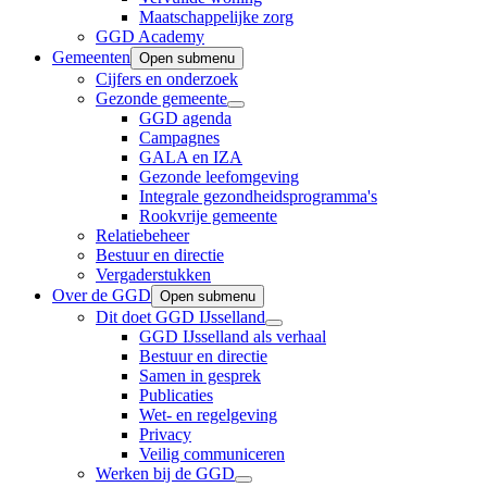
Maatschappelijke zorg
GGD Academy
Gemeenten
Open submenu
Cijfers en onderzoek
Gezonde gemeente
GGD agenda
Campagnes
GALA en IZA
Gezonde leefomgeving
Integrale gezondheidsprogramma's
Rookvrije gemeente
Relatiebeheer
Bestuur en directie
Vergaderstukken
Over de GGD
Open submenu
Dit doet GGD IJsselland
GGD IJsselland als verhaal
Bestuur en directie
Samen in gesprek
Publicaties
Wet- en regelgeving
Privacy
Veilig communiceren
Werken bij de GGD