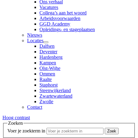
Ons verhaal
Vacatures
Collega’s aan het woord
Arbeidsvoorwaarden
GGD Academy
Opleidings- en stageplaatsen
Nieuws
Locaties
Dalfsen
Deventer
Hardenberg
Kampen
Olst-Wijhe
Ommen
Raalte
Staphorst
Steenwijkerland
Zwartewaterland
Zwolle
Contact
Hoog contrast
Zoeken
Voer je zoekterm in