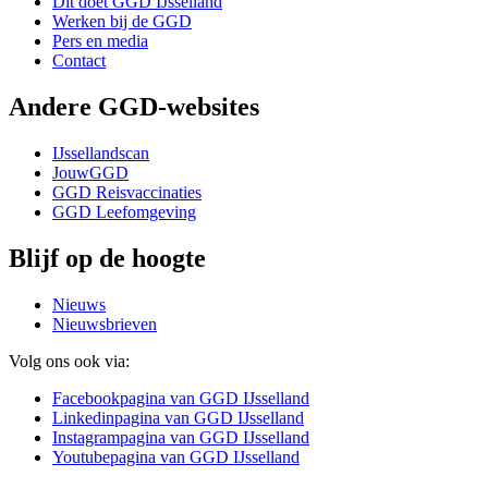
Dit doet GGD IJsselland
Werken bij de GGD
Pers en media
Contact
Andere GGD-websites
IJssellandscan
JouwGGD
GGD Reisvaccinaties
GGD Leefomgeving
Blijf op de hoogte
Nieuws
Nieuwsbrieven
Volg ons ook via:
Facebook
pagina van GGD IJsselland
Linkedin
pagina van GGD IJsselland
Instagram
pagina van GGD IJsselland
Youtube
pagina van GGD IJsselland