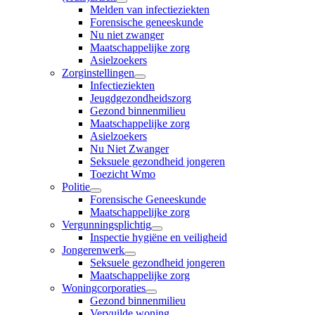
Melden van infectieziekten
Forensische geneeskunde
Nu niet zwanger
Maatschappelijke zorg
Asielzoekers
Zorginstellingen
Infectieziekten
Jeugdgezondheidszorg
Gezond binnenmilieu
Maatschappelijke zorg
Asielzoekers
Nu Niet Zwanger
Seksuele gezondheid jongeren
Toezicht Wmo
Politie
Forensische Geneeskunde
Maatschappelijke zorg
Vergunningsplichtig
Inspectie hygiëne en veiligheid
Jongerenwerk
Seksuele gezondheid jongeren
Maatschappelijke zorg
Woningcorporaties
Gezond binnenmilieu
Vervuilde woning