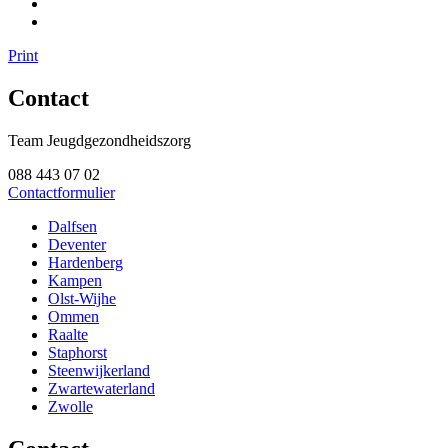
Print
Contact
Team Jeugdgezondheidszorg
088 443 07 02
Contactformulier
Dalfsen
Deventer
Hardenberg
Kampen
Olst-Wijhe
Ommen
Raalte
Staphorst
Steenwijkerland
Zwartewaterland
Zwolle