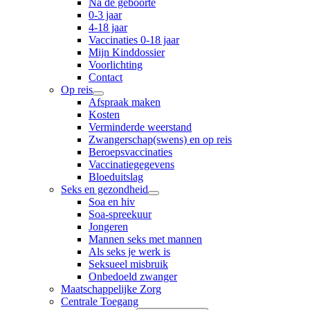
Na de geboorte
0-3 jaar
4-18 jaar
Vaccinaties 0-18 jaar
Mijn Kinddossier
Voorlichting
Contact
Op reis
Afspraak maken
Kosten
Verminderde weerstand
Zwangerschap(swens) en op reis
Beroepsvaccinaties
Vaccinatiegegevens
Bloeduitslag
Seks en gezondheid
Soa en hiv
Soa-spreekuur
Jongeren
Mannen seks met mannen
Als seks je werk is
Seksueel misbruik
Onbedoeld zwanger
Maatschappelijke Zorg
Centrale Toegang