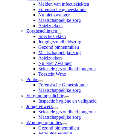
Melden van infectieziekten
Forensische geneeskunde
Nu niet zwanger
Maatschappelijke zorg
Asielzoekers
Zorginstellingen
Infectieziekten
Jeugdgezondheidszorg
Gezond binnenmilieu
Maatschappelijke zorg
Asielzoekers
Nu Niet Zwanger
Seksuele gezondheid jongeren
Toezicht Wmo
Politie
Forensische Geneeskunde
Maatschappelijke zorg
Vergunningsplichtig
Inspectie hygiëne en veiligheid
Jongerenwerk
Seksuele gezondheid jongeren
Maatschappelijke zorg
Woningcorporaties
Gezond binnenmilieu
Vervuilde woning