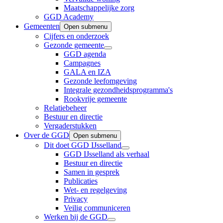
Maatschappelijke zorg
GGD Academy
Gemeenten
Open submenu
Cijfers en onderzoek
Gezonde gemeente
GGD agenda
Campagnes
GALA en IZA
Gezonde leefomgeving
Integrale gezondheidsprogramma's
Rookvrije gemeente
Relatiebeheer
Bestuur en directie
Vergaderstukken
Over de GGD
Open submenu
Dit doet GGD IJsselland
GGD IJsselland als verhaal
Bestuur en directie
Samen in gesprek
Publicaties
Wet- en regelgeving
Privacy
Veilig communiceren
Werken bij de GGD