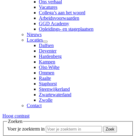
Ons verhaal
Vacatures
Collega’s aan het woord
Arbeidsvoorwaarden
GGD Academy
Opleidings- en stageplaatsen
Nieuws
Locaties
Dalfsen
Deventer
Hardenberg
Kampen
Olst-Wijhe
Ommen
Raalte
Staphorst
Steenwijkerland
Zwartewaterland
Zwolle
Contact
Hoog contrast
Zoeken
Voer je zoekterm in