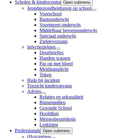
Scholen & kindercentra
Open submenu
Jeugdgezondheidszorg op school
Voorschool
Basisonderwijs
Voortgezet onderwijs
Middelbaar beroepsonderwijs
Speciaal onderwijs
Ziekteverzuim
Infectieziekten
Deurbriefjes
Handen wassen
Pas op met bloed
Meldingsplicht
Teken
Hulp bij incident
Toezicht kinderopvang
Advies
Relaties en seksualiteit
Binnenmilieu
Gezonde School
Hoofdluis
Meisjesbesnijdenis
Leskisten
Professionals
Open submenu
(Huis)artsen