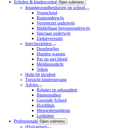
Scholen & kindercentra
Open submenu
Jeugdgezondheidszorg op school
Voorschool
Basisonderwijs
Voortgezet onderwijs
Middelbaar beroepsonderwijs
Speciaal onderwijs
Ziekteverzuim
Infectieziekten
Deurbriefjes
Handen wassen
Pas op met bloed
Meldingsplicht
Teken
Hulp bij incident
Toezicht kinderopvang
Advies
Relaties en seksualiteit
Binnenmilieu
Gezonde School
Hoofdluis
Meisjesbesnijdenis
Leskisten
Professionals
Open submenu
(Huis)artsen