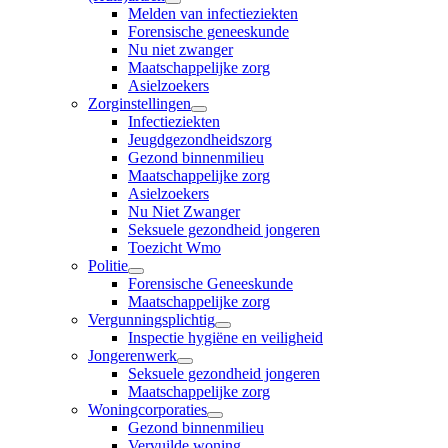
Melden van infectieziekten
Forensische geneeskunde
Nu niet zwanger
Maatschappelijke zorg
Asielzoekers
Zorginstellingen
Infectieziekten
Jeugdgezondheidszorg
Gezond binnenmilieu
Maatschappelijke zorg
Asielzoekers
Nu Niet Zwanger
Seksuele gezondheid jongeren
Toezicht Wmo
Politie
Forensische Geneeskunde
Maatschappelijke zorg
Vergunningsplichtig
Inspectie hygiëne en veiligheid
Jongerenwerk
Seksuele gezondheid jongeren
Maatschappelijke zorg
Woningcorporaties
Gezond binnenmilieu
Vervuilde woning