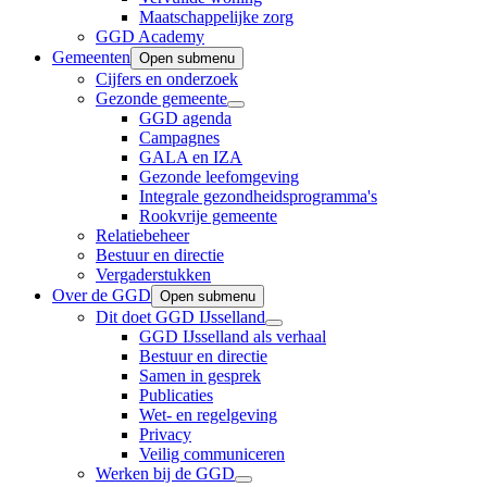
Maatschappelijke zorg
GGD Academy
Gemeenten
Open submenu
Cijfers en onderzoek
Gezonde gemeente
GGD agenda
Campagnes
GALA en IZA
Gezonde leefomgeving
Integrale gezondheidsprogramma's
Rookvrije gemeente
Relatiebeheer
Bestuur en directie
Vergaderstukken
Over de GGD
Open submenu
Dit doet GGD IJsselland
GGD IJsselland als verhaal
Bestuur en directie
Samen in gesprek
Publicaties
Wet- en regelgeving
Privacy
Veilig communiceren
Werken bij de GGD