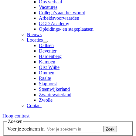
Ons verhaal
Vacatures
Collega’s aan het woord
Arbeidsvoorwaarden
GGD Academy
Opleidings- en stageplaatsen
Nieuws
Locaties
Dalfsen
Deventer
Hardenberg
Kampen
Olst-Wijhe
Ommen
Raalte
Staphorst
Steenwijkerland
Zwartewaterland
Zwolle
Contact
Hoog contrast
Zoeken
Voer je zoekterm in