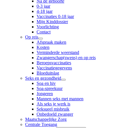
Na de geboorte
0-3 jaar
4-18 jaar
Vaccinaties 0-18 jaar
Mijn Kinddossier
Voorlichting
Contact
Op reis
Afspraak maken
Kosten
Verminderde weerstand
Zwangerschap(swens) en op reis
Beroepsvaccinaties
Vaccinatiegegevens
Bloeduitslag
Seks en gezondheid
Soa en hiv
Soa-spreekuur
Jongeren
Mannen seks met mannen
Als seks je werk is
Seksueel misbruik
Onbedoeld zwanger
Maatschappelijke Zorg
Centrale Toegang