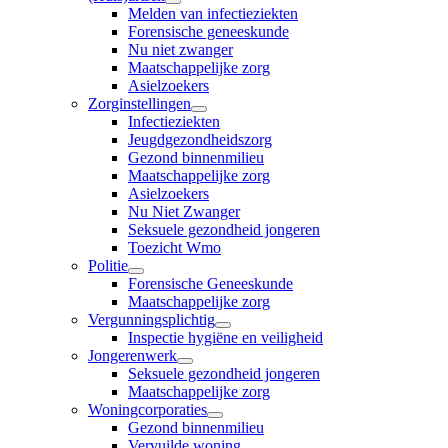
Melden van infectieziekten
Forensische geneeskunde
Nu niet zwanger
Maatschappelijke zorg
Asielzoekers
Zorginstellingen
Infectieziekten
Jeugdgezondheidszorg
Gezond binnenmilieu
Maatschappelijke zorg
Asielzoekers
Nu Niet Zwanger
Seksuele gezondheid jongeren
Toezicht Wmo
Politie
Forensische Geneeskunde
Maatschappelijke zorg
Vergunningsplichtig
Inspectie hygiëne en veiligheid
Jongerenwerk
Seksuele gezondheid jongeren
Maatschappelijke zorg
Woningcorporaties
Gezond binnenmilieu
Vervuilde woning