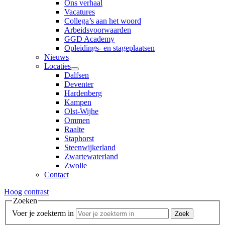
Ons verhaal
Vacatures
Collega’s aan het woord
Arbeidsvoorwaarden
GGD Academy
Opleidings- en stageplaatsen
Nieuws
Locaties
Dalfsen
Deventer
Hardenberg
Kampen
Olst-Wijhe
Ommen
Raalte
Staphorst
Steenwijkerland
Zwartewaterland
Zwolle
Contact
Hoog contrast
Zoeken
Voer je zoekterm in