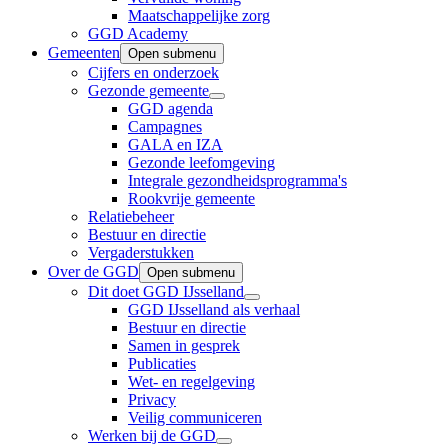
Maatschappelijke zorg
GGD Academy
Gemeenten
Open submenu
Cijfers en onderzoek
Gezonde gemeente
GGD agenda
Campagnes
GALA en IZA
Gezonde leefomgeving
Integrale gezondheidsprogramma's
Rookvrije gemeente
Relatiebeheer
Bestuur en directie
Vergaderstukken
Over de GGD
Open submenu
Dit doet GGD IJsselland
GGD IJsselland als verhaal
Bestuur en directie
Samen in gesprek
Publicaties
Wet- en regelgeving
Privacy
Veilig communiceren
Werken bij de GGD