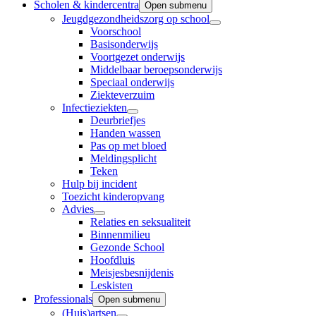
Scholen & kindercentra
Open submenu
Jeugdgezondheidszorg op school
Voorschool
Basisonderwijs
Voortgezet onderwijs
Middelbaar beroepsonderwijs
Speciaal onderwijs
Ziekteverzuim
Infectieziekten
Deurbriefjes
Handen wassen
Pas op met bloed
Meldingsplicht
Teken
Hulp bij incident
Toezicht kinderopvang
Advies
Relaties en seksualiteit
Binnenmilieu
Gezonde School
Hoofdluis
Meisjesbesnijdenis
Leskisten
Professionals
Open submenu
(Huis)artsen