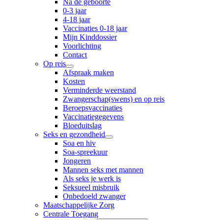
Na de geboorte
0-3 jaar
4-18 jaar
Vaccinaties 0-18 jaar
Mijn Kinddossier
Voorlichting
Contact
Op reis
Afspraak maken
Kosten
Verminderde weerstand
Zwangerschap(swens) en op reis
Beroepsvaccinaties
Vaccinatiegegevens
Bloeduitslag
Seks en gezondheid
Soa en hiv
Soa-spreekuur
Jongeren
Mannen seks met mannen
Als seks je werk is
Seksueel misbruik
Onbedoeld zwanger
Maatschappelijke Zorg
Centrale Toegang